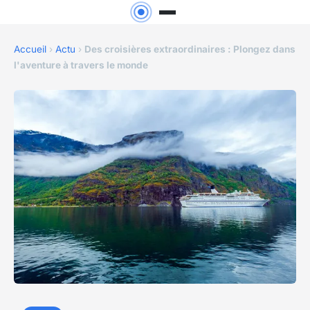
Accueil
›
Actu
›
Des croisières extraordinaires : Plongez dans
l'aventure à travers le monde