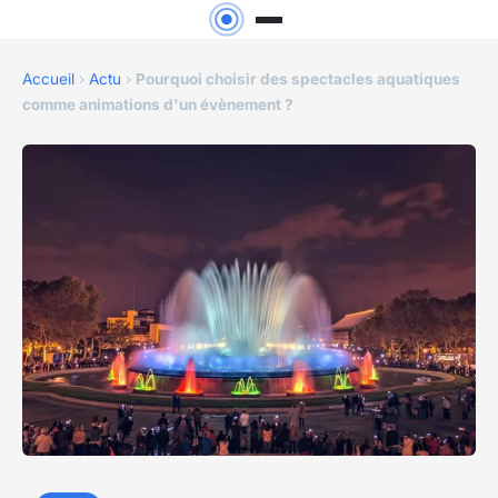
Accueil
›
Actu
›
Pourquoi choisir des spectacles aquatiques
comme animations d'un évènement ?