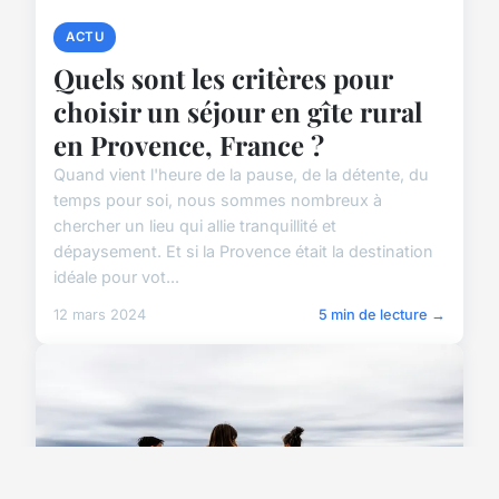
ACTU
Quels sont les critères pour
choisir un séjour en gîte rural
en Provence, France ?
Quand vient l'heure de la pause, de la détente, du
temps pour soi, nous sommes nombreux à
chercher un lieu qui allie tranquillité et
dépaysement. Et si la Provence était la destination
idéale pour vot...
12 mars 2024
5 min de lecture →