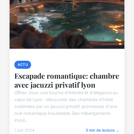
ACTU
Escapade romantique: chambre
avec jacuzzi privatif lyon
Offrez-vous une touche d'intimité et d'élégance au
cœur de Lyon : découvrez des chambres d'hôtel
sublimées par un jacuzzi privatif, promesses d'une
nuit romantique inoubliable. Des hébergements
insoli...
1 juin 2024
3 min de lecture →