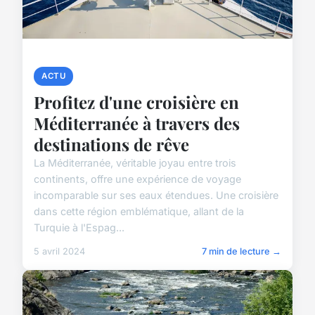
ACTU
Profitez d'une croisière en
Méditerranée à travers des
destinations de rêve
La Méditerranée, véritable joyau entre trois
continents, offre une expérience de voyage
incomparable sur ses eaux étendues. Une croisière
dans cette région emblématique, allant de la
Turquie à l'Espag...
5 avril 2024
7 min de lecture →