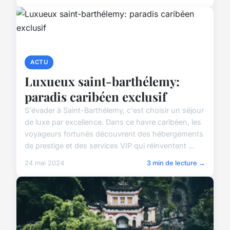
ACTU
Luxueux saint-barthélemy:
paradis caribéen exclusif
S'évader à Saint-Barthélemy, c'est choisir un séjour
de luxe par excellence. Dans ce havre caribéen, les
voyageurs fortunés découvrent des hébergements
de prestige et des services VIP qui réinventent ...
24 mai 2024
3 min de lecture →