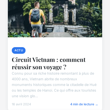
ACTU
Circuit Vietnam : comment
réussir son voyage ?
Connu pour sa riche histoire remontant à plus de
4000 ans, Vietnam abrite de nombreux
monuments historiques comme la citadelle de Hué
ou les temples de Hanoi. Ce qui offre aux touristes
une vision glo...
16 avril 2024
4 min de lecture →