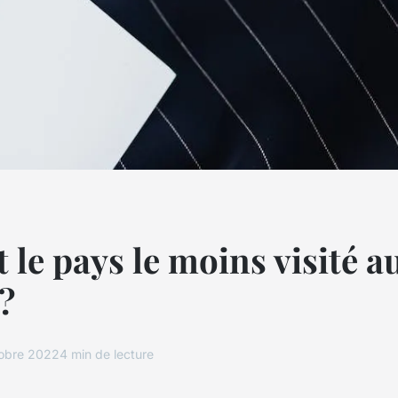
t le pays le moins visité a
?
obre 2022
4 min de lecture