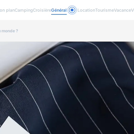
on plan
Camping
Croisière
Général
Location
Tourisme
Vacance
V
au monde ?