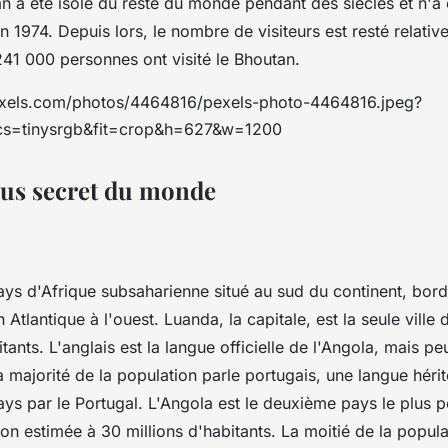
an a été isolé du reste du monde pendant des siècles et n'a
n 1974. Depuis lors, le nombre de visiteurs est resté relativ
41 000 personnes ont visité le Bhoutan.
exels.com/photos/4464816/pexels-photo-4464816.jpeg?
s=tinysrgb&fit=crop&h=627&w=1200
plus secret du monde
ays d'Afrique subsaharienne situé au sud du continent, bor
 Atlantique à l'ouest. Luanda, la capitale, est la seule ville
itants. L'anglais est la langue officielle de l'Angola, mais 
a majorité de la population parle portugais, une langue hérit
ays par le Portugal. L'Angola est le deuxième pays le plus p
on estimée à 30 millions d'habitants. La moitié de la popul