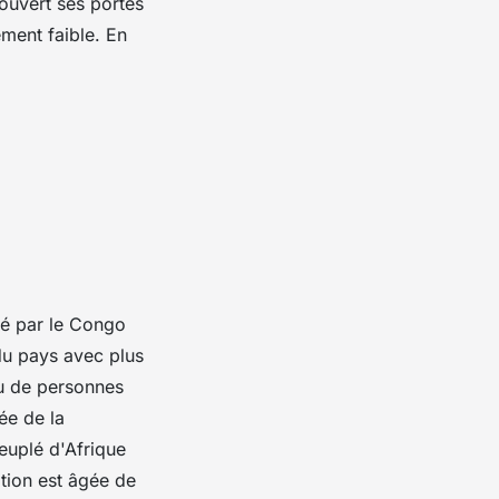
 ouvert ses portes
ement faible. En
dé par le Congo
 du pays avec plus
peu de personnes
ée de la
euplé d'Afrique
ation est âgée de