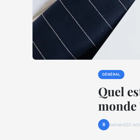
GÉNÉRAL
Quel es
monde 
B
bernard
20 oct