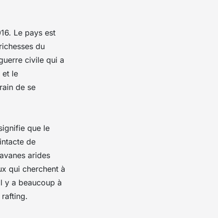
16. Le pays est
 richesses du
uerre civile qui a
et le
rain de se
ignifie que le
intacte de
savanes arides
eux qui cherchent à
il y a beaucoup à
rafting.