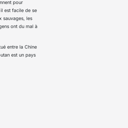
ennent pour
l est facile de se
x sauvages, les
 gens ont du mal à
tué entre la Chine
outan est un pays