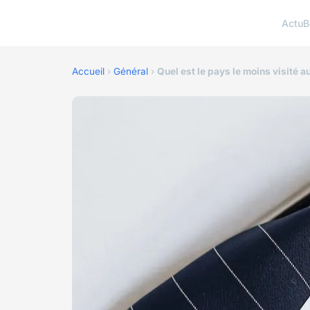
Actu
B
Accueil
›
Général
›
Quel est le pays le moins visité 